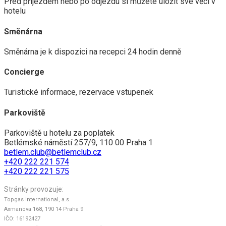
Před příjezdem nebo po odjezdu si můžete uložit své věci v
hotelu
Směnárna
Směnárna je k dispozici na recepci 24 hodin denně
Concierge
Turistické informace, rezervace vstupenek
Parkoviště
Parkoviště u hotelu za poplatek
Betlémské náměstí 257/9, 110 00 Praha 1
betlem.club@betlemclub.cz
+420 222 221 574
+420 222 221 575
Stránky provozuje:
Topgas International, a.s.
Axmanova 168, 190 14 Praha 9
IČO: 16192427