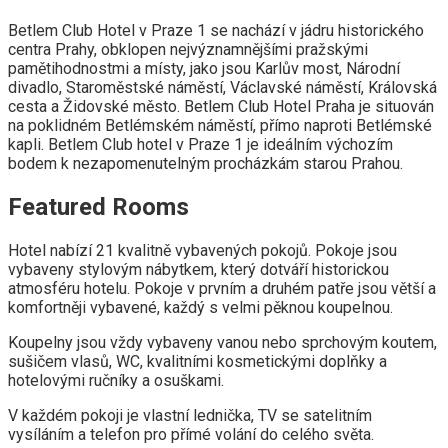
Betlem Club Hotel v Praze 1 se nachází v jádru historického
centra Prahy, obklopen nejvýznamnějšími pražskými
pamětihodnostmi a místy, jako jsou Karlův most, Národní
divadlo, Staroměstské náměstí, Václavské náměstí, Královská
cesta a Židovské město. Betlem Club Hotel Praha je situován
na poklidném Betlémském náměstí, přímo naproti Betlémské
kapli. Betlem Club hotel v Praze 1 je ideálním výchozím
bodem k nezapomenutelným procházkám starou Prahou.
Featured Rooms
Hotel nabízí 21 kvalitně vybavených pokojů. Pokoje jsou
vybaveny stylovým nábytkem, který dotváří historickou
atmosféru hotelu. Pokoje v prvním a druhém patře jsou větší a
komfortněji vybavené, každý s velmi pěknou koupelnou.
Koupelny jsou vždy vybaveny vanou nebo sprchovým koutem,
sušičem vlasů, WC, kvalitními kosmetickými doplňky a
hotelovými ručníky a osuškami.
V každém pokoji je vlastní lednička, TV se satelitním
vysíláním a telefon pro přímé volání do celého světa.