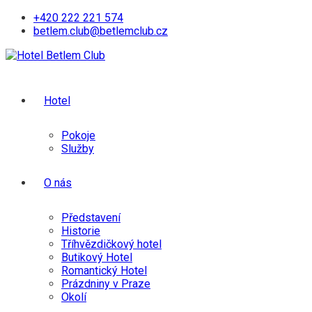
Skip
+420 222 221 574
to
betlem.club@betlemclub.cz
content
Hotel
Pokoje
Služby
O nás
Představení
Historie
Tříhvězdičkový hotel
Butikový Hotel
Romantický Hotel
Prázdniny v Praze
Okolí