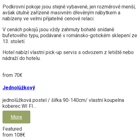
Podkrovní pokoje jsou stejně vybavené, jen rozměrově menší,
avšak útulně zařízené masivním dřevěným nábytkem a
nabízeny ve velmi přijatelné cenové relaci.
V cenách pokojů jsou vždy zahrnuty bohaté snídaně
bufetového typu, podávané v románsko-gotickém sklepení ze
13. století.
Hotel nabízí vlastní pick-up servis s odvozem z letiště nebo
nádraží do hotelu.
from 70€
Jednolůžkový
jednolůžková postel / šířka 90-140cm/ vlastní koupelna
koberec WI FI…
More
Featured
from 108€