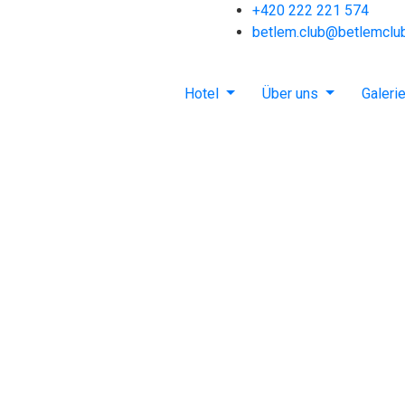
+420 222 221 574
betlem.club@betlemclu
Hotel
Über uns
Galeri