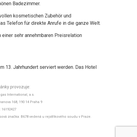
chönen Badezimmer.
svollen kosmetischen Zubehör und
s Telefon für direkte Anrufe in die ganze Welt.
n einer sehr annehmbaren Preisrelation
m 13. Jahrhundert serviert werden. Das Hotel
ránky provozuje:
gas International, a.s.
anova 168, 190 14 Praha 9
: 16192427
sová značka: B678 vedená u rejstříkového soudu v Praze.