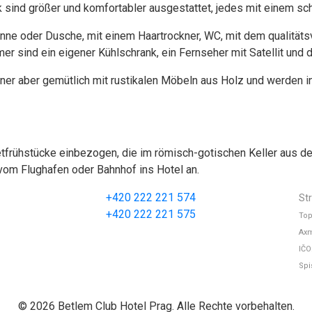
 sind größer und komfortabler ausgestattet, jedes mit einem s
e oder Dusche, mit einem Haartrockner, WC, mit dem qualität
 sind ein eigener Kühlschrank, ein Fernseher mit Satellit und da
ner aber gemütlich mit rustikalen Möbeln aus Holz und werden i
frühstücke einbezogen, die im römisch-gotischen Keller aus de
vom Flughafen oder Bahnhof ins Hotel an.
+420 222 221 574
St
+420 222 221 575
Top
Axm
IČO
Spi
© 2026 Betlem Club Hotel Prag. Alle Rechte vorbehalten.