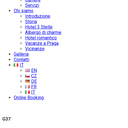
Servizi
Chi siamo
Introduzione
Storia
Hotel 3 Stelle
Albergo di charme
Hotel romantico
Vacanze a Praga
Vicinanze
Galleria
Contatti
IT
EN
CZ
DE
FR
IT
Online Booking
G37