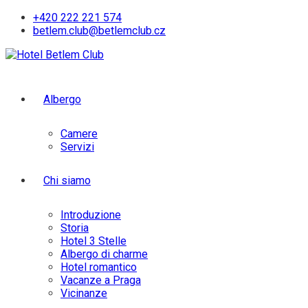
Skip
+420 222 221 574
to
betlem.club@betlemclub.cz
content
Albergo
Camere
Servizi
Chi siamo
Introduzione
Storia
Hotel 3 Stelle
Albergo di charme
Hotel romantico
Vacanze a Praga
Vicinanze