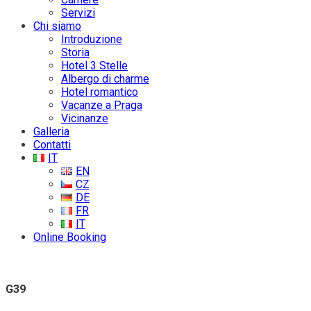
Servizi
Chi siamo
Introduzione
Storia
Hotel 3 Stelle
Albergo di charme
Hotel romantico
Vacanze a Praga
Vicinanze
Galleria
Contatti
IT
EN
CZ
DE
FR
IT
Online Booking
G39