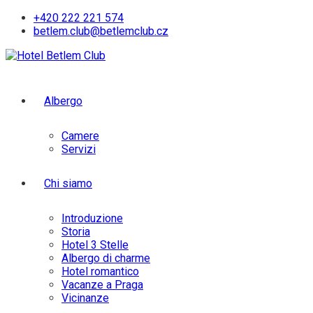
Skip
+420 222 221 574
to
betlem.club@betlemclub.cz
content
Albergo
Camere
Servizi
Chi siamo
Introduzione
Storia
Hotel 3 Stelle
Albergo di charme
Hotel romantico
Vacanze a Praga
Vicinanze