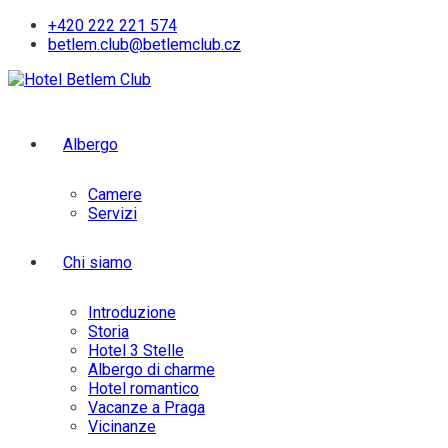
Skip
+420 222 221 574
to
betlem.club@betlemclub.cz
content
Albergo
Camere
Servizi
Chi siamo
Introduzione
Storia
Hotel 3 Stelle
Albergo di charme
Hotel romantico
Vacanze a Praga
Vicinanze