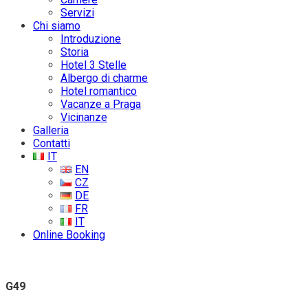
Servizi
Chi siamo
Introduzione
Storia
Hotel 3 Stelle
Albergo di charme
Hotel romantico
Vacanze a Praga
Vicinanze
Galleria
Contatti
IT
EN
CZ
DE
FR
IT
Online Booking
G49