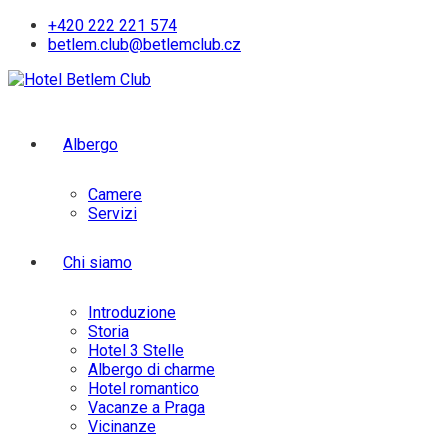
Skip
+420 222 221 574
to
betlem.club@betlemclub.cz
content
Albergo
Camere
Servizi
Chi siamo
Introduzione
Storia
Hotel 3 Stelle
Albergo di charme
Hotel romantico
Vacanze a Praga
Vicinanze