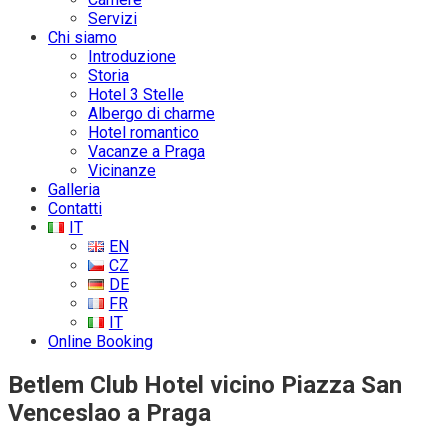
Servizi
Chi siamo
Introduzione
Storia
Hotel 3 Stelle
Albergo di charme
Hotel romantico
Vacanze a Praga
Vicinanze
Galleria
Contatti
IT
EN
CZ
DE
FR
IT
Online Booking
Betlem Club Hotel vicino Piazza San
Venceslao a Praga