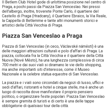
Il Betlem Club Hotel gode di un’ottima posizione nel centro di
Praga, a pochi passi da Piazza San Venceslao. Nei pressi
dell’albergo, inoltre, troverete Ponte Carlo, il quartiere del
Castello di Praga (Hradcany), il Quartiere Ebraico, la Via Reale,
la Cappella di Betlemme e tante altri monumenti storici e
artistici della Città Vecchia di Praga.
Piazza San Venceslao a Praga
Piazza di San Venceslao (in ceco, Václavské náměstí) è una
delle maggiori attrazioni culturali e polo d’affari di Praga. La
piazza, collocata fra la Città Vecchia e il quartiere della Città
Nuova (Nové Město), ha una lunghezza complessiva di circa
700 metri e dai suoi viali si diramano le vie dello shopping,
ma anche importanti siti d’interesse, come il Museo
Nazionale e la celebre statua equestre di San Venceslao.
La piazza e i viali sono circondati da negozi di lusso, uffici e
sedi d’affari, ristoranti e hotel a cinque stelle, ma è anche un
luogo di raccolta dove manifestare il proprio pensiero
politico, o organizzare feste popolari. Piazza San Venceslao
è sempre gremita di turisti e di certo è una delle tappe
obbligatorie di qualsiasi tour della città.