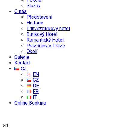
Služby
O nás
Představení
Historie
Tříhvězdičkový hotel
Butikový Hotel
Romantický Hotel
Prázdniny v Praze
Okolí
Galerie
Kontakt
CZ
EN
CZ
DE
FR
IT
Online Booking
G1