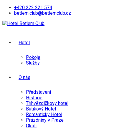
Skip
+420 222 221 574
to
betlem.club@betlemclub.cz
content
Hotel
Pokoje
Služby
O nás
Představení
Historie
Tříhvězdičkový hotel
Butikový Hotel
Romantický Hotel
Prázdniny v Praze
Okolí