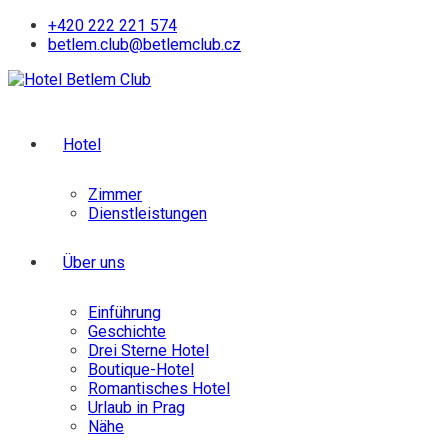
Skip
+420 222 221 574
to
betlem.club@betlemclub.cz
content
Hotel
Zimmer
Dienstleistungen
Über uns
Einführung
Geschichte
Drei Sterne Hotel
Boutique-Hotel
Romantisches Hotel
Urlaub in Prag
Nähe