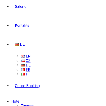
Galerie
Kontakte
DE
EN
CZ
DE
FR
IT
Online Booking
Hotel
Zimmer